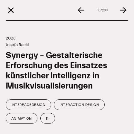
30/203
2023
Josefa Rackl
Synergy – Gestalterische
Erforschung des Einsatzes
künstlicher Intelligenz in
Musikvisualisierungen
INTERFACEDESIGN
INTERACTION DESIGN
Tags
ANIMATION
KI