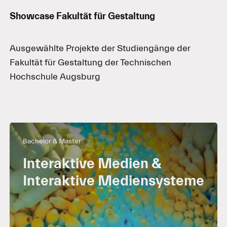
Showcase Fakultät für Gestaltung
Ausgewählte Projekte der Studiengänge der
Fakultät für Gestaltung der Technischen
Hochschule Augsburg
Studiengänge
Showcase
Bachelor & Master
–
Interak­tive Medien &
Interaktive Medien­systeme
Technische
Hochschule