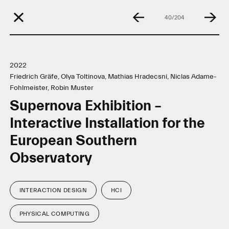
40/204
2022
Friedrich Gräfe, Olya Toltinova, Mathias Hradecsni, Niclas Adame-
Fohlmeister, Robin Muster
Supernova Exhibition –
Interactive Installation for the
European Southern
Observatory
INTERACTION DESIGN
HCI
Tags
PHYSICAL COMPUTING